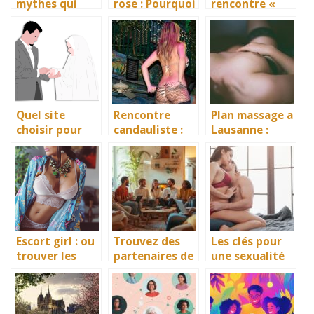
mythes qui
rose : Pourquoi
rencontre «
entourent les
les hommes
NousLibertins
relations avec
preferent
» reste le plus
les
cette
fiable de la
transsexuels
plateforme ?
liste
Quel site
Rencontre
Plan massage a
choisir pour
candauliste :
Lausanne :
des rencontres
un nouveau
quand le sexe
musulmanes ?
fantasme pour
et le bien-etre
les couples
ne font qu’un
Escort girl : ou
Trouvez des
Les clés pour
trouver les
partenaires de
une sexualité
meilleures et
discussion
épanouie et
comment bien
pour adultes
sans tabous
faire son choix
sans