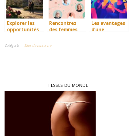
?
inscription
Explorer les
Rencontrez
Les avantages
opportunités
des femmes
d’une
de rencontres
matures près
plateforme de
à Metz pour
de chez vous
rencontres
Catégorie
Sites de rencontre
des aventures
grâce à cette
sans
intimes
plateforme
engagement et
dédiée
gratuite
FESSES DU MONDE